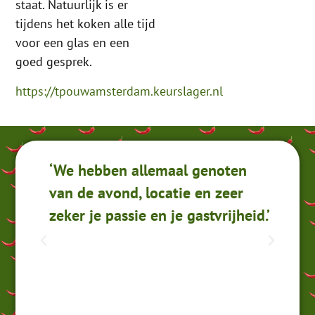
staat. Natuurlijk is er
tijdens het koken alle tijd
voor een glas en een
goed gesprek.
https://tpouwamsterdam.keurslager.nl
uke
‘We hebben allemaal genoten
‘I
van de avond, locatie en zeer
pa
zeker je passie en je gastvrijheid.’
te
me
we
ie
ke